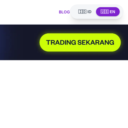
BLOG
🇮🇩 ID
🇺🇸 EN