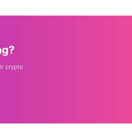
ng?
ir crypto