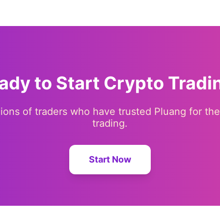
ady to Start Crypto Tradi
lions of traders who have trusted Pluang for the
trading.
Start Now